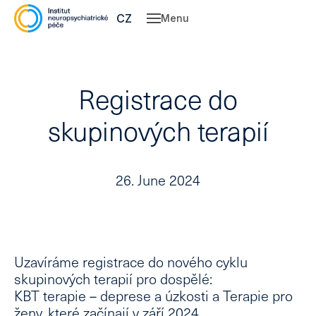
EN
CZ
Menu
Abo
Ser
Registrace do
Ne
Ps
skupinových terapií
Cl
Pe
26. June 2024
Co
cen
P
Our
Uzavíráme registrace do nového cyklu
Con
skupinových terapií pro dospělé:
KBT terapie – deprese a úzkosti a Terapie pro
ženy
, které začínají v
září 2024
.
CZ