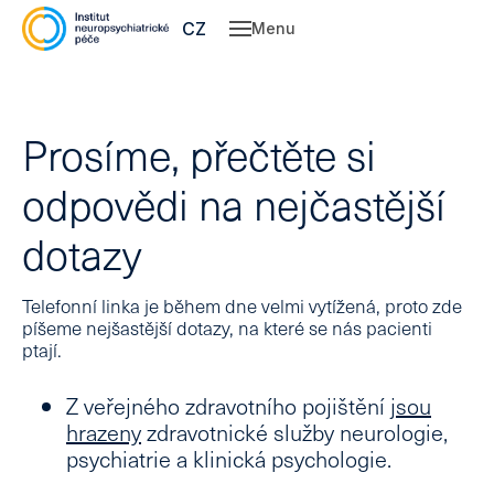
EN
CZ
Menu
Abo
Ser
Prosíme, přečtěte si
Ne
Ps
odpovědi
na nejčastější
Cl
dotazy
Pe
Co
Telefonní linka je během dne velmi vytížená, proto zde
cen
píšeme nejšastější dotazy, na které se nás pacienti
P
ptají.
Our
Z veřejného zdravotního pojištění
jsou
Con
hrazeny
zdravotnické služby neurologie,
psychiatrie a klinická psychologie.
CZ