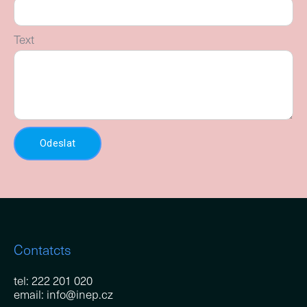
Text
Odeslat
Contatcts
tel: 222 201 020
email: info@inep.cz