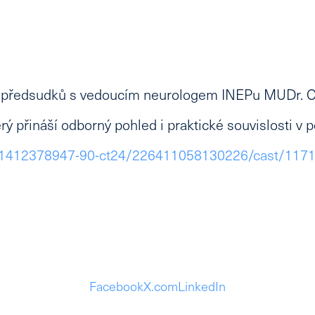
z předsudků s vedoucím neurologem
INEPu MUDr. On
ý přináší odborný pohled i praktické souvislosti v 
y/11412378947-90-ct24/226411058130226/cast/117
Facebook
X.com
LinkedIn