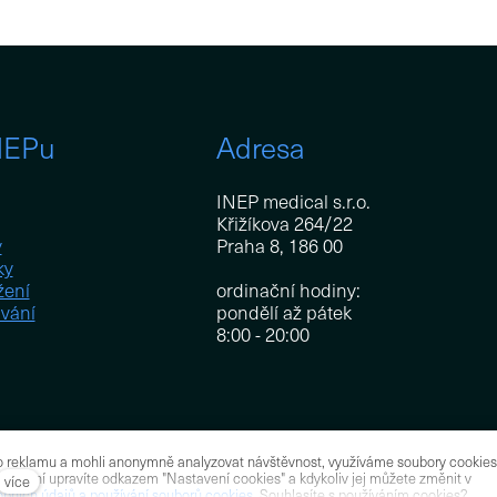
NEPu
Adresa
INEP medical s.r.o.
Křižíkova 264/22
y
Praha 8, 186 00
ky
žení
ordinační hodiny:
vání
pondělí až pátek
8:00 - 20:00
o reklamu a mohli anonymně analyzovat návštěvnost, využíváme soubory cookies
 nastavení upravíte odkazem "Nastavení cookies" a kdykoliv jej můžete změnit v
více
bních údajů a používání souborů cookies.
Souhlasíte s používáním cookies?