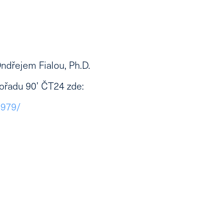
dřejem Fialou, Ph.D.
pořadu
90’ ČT24 zde:
1979/