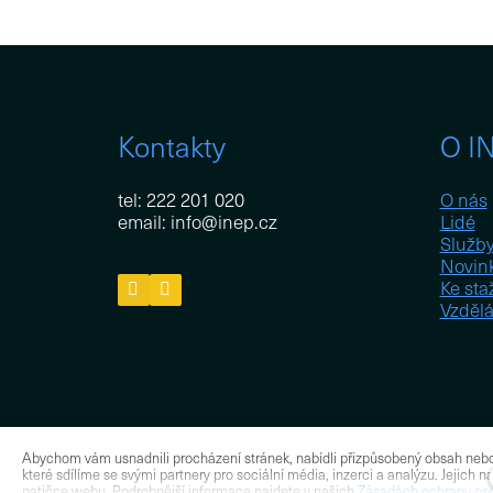
Kontakty
O I
tel: 222 201 020
O nás
email: info@inep.cz
Lidé
Služb
Novin
Ke sta
Vzdělá
Abychom vám usnadnili procházení stránek, nabídli přizpůsobený obsah neb
které sdílíme se svými partnery pro sociální média, inzerci a analýzu. Jejich
patičce webu. Podrobnější informace najdete v našich
Zásadách ochrany oso