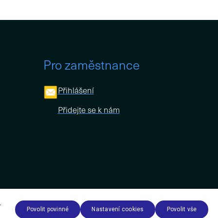
Pro zaměstnance
Přihlášení
Přidejte se k nám
Tento web běží na
solidpixels.
,
Povolit povinné
Nastavení cookies
Povolit vše