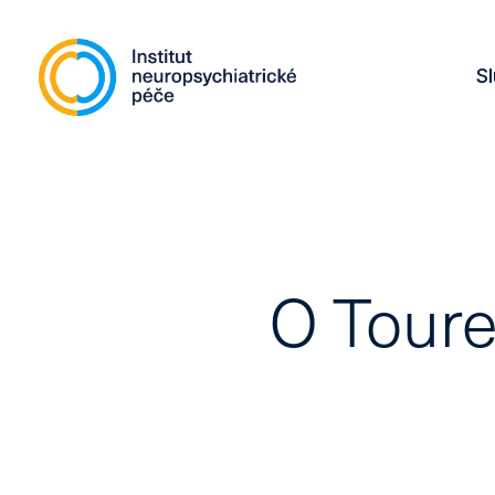
S
O Toure