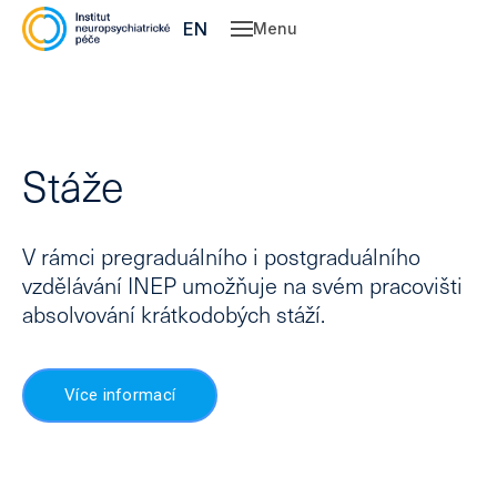
CZ
EN
Menu
Slu
O 
Ne
Stáže
Ps
Kl
psy
V rámci pregraduálního i postgraduálního
Dě
vzdělávání INEP umožňuje na svém pracovišti
spe
absolvování krátkodobých stáží.
Po
psy
kou
Pe
Více informací
Ce
Vý
léč