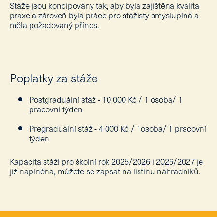
Stáže jsou koncipovány tak, aby byla zajištěna kvalita
lab
praxe a zároveň byla práce pro stážisty smysluplná a
M
měla požadovaný přínos.
pro
Pe
Vzd
Poplatky za stáže
Un
vzd
Postgraduální stáž - 10 000 Kč / 1 osoba/ 1
Od
pracovní týden
St
Pregraduální stáž - 4 000 Kč / 1osoba/ 1 pracovní
týden
Ak
vzd
Př
Kapacita stáží pro školní rok 2025/2026 i 2026/2027 je
veř
již naplněna, můžete se zapsat na listinu náhradníků.
Pu
Kar