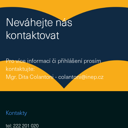
Ke 
Kon
Neváhejte nás
CZ
EN
kontaktovat
Pro více informací či přihlášení prosím
kontaktujte:
Mgr. Dita Colantoni - colantoni@inep.cz
Kontakty
tel: 222 201 020