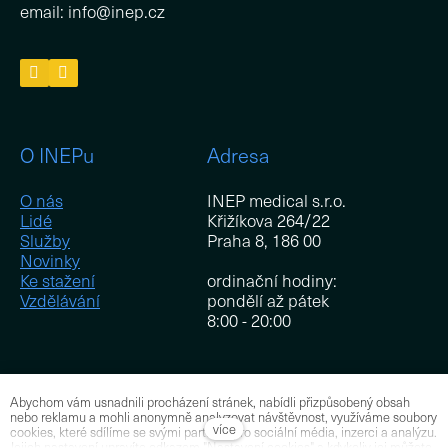
email: info@inep.cz
O INEPu
Adresa
O nás
INEP medical s.r.o.
Lidé
Křižíkova 264/22
Služby
Praha 8, 186 00
Novinky
Ke stažení
ordinační hodiny:
Vzdělávání
pondělí až pátek
8:00 - 20:00
Abychom vám usnadnili procházení stránek, nabídli přizpůsobený obsah
Pro zaměstnance
nebo reklamu a mohli anonymně analyzovat návštěvnost, využíváme soubory
více
cookies, které sdílíme se svými partnery pro sociální média, inzerci a analýzu.
Jejich nastavení upravíte odkazem "Nastavení cookies" a kdykoliv jej můžete