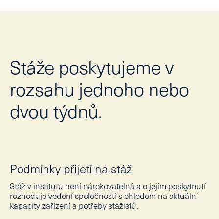
Lé
Lid
Ne
Stáže poskytujeme v
Ps
Ne
rozsahu jednoho nebo
Dě
dvou týdnů.
Dě
Kl
psy
Po
psy
kou
Podmínky přijetí na stáž
Kl
Stáž v institutu není nárokovatelná a o jejím poskytnutí
rozhoduje vedení společnosti s ohledem na aktuální
Tý
stud
kapacity zařízení a potřeby stážistů.
Zd