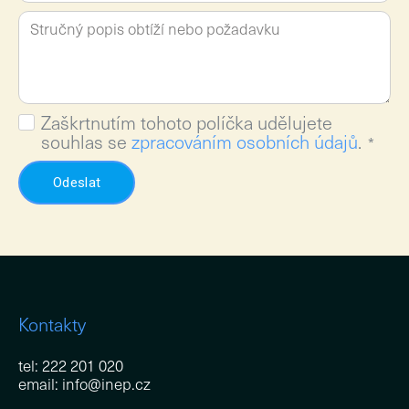
Zaškrtnutím tohoto políčka udělujete
souhlas se
zpracováním osobních údajů
.
*
Odeslat
Kontakty
tel: 222 201 020
email: info@inep.cz