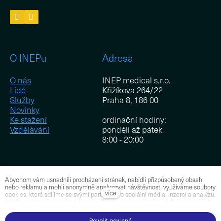
O INEPu
Adresa
O nás
INEP medical s.r.o.
Lidé
Křižíkova 264/22
Služby
Praha 8, 186 00
Novinky
Ke stažení
ordinační hodiny:
Vzdělávání
pondělí až pátek
8:00 - 20:00
Abychom vám usnadnili procházení stránek, nabídli přizpůsobený obsah
Pro zaměstnance
nebo reklamu a mohli anonymně analyzovat návštěvnost, využíváme soubory
více
cookies, které sdílíme se svými partnery pro sociální média, inzerci a analýzu.
Jejich nastavení upravíte odkazem "Nastavení cookies" a kdykoliv jej můžete
Přihlášení
změnit v patičce webu. Podrobnější informace najdete v našich
Zásadách
ochrany osobních údajů a používání souborů cookies.
Souhlasíte s
Povolit povinné