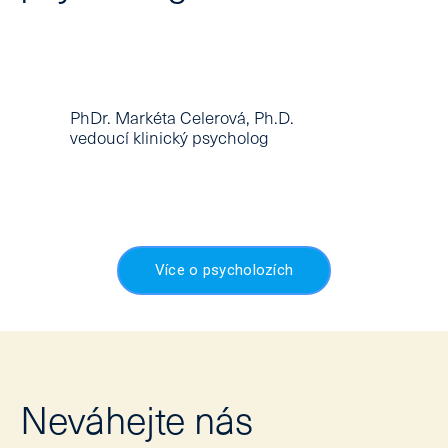
duševní poruchy nahlíží zejména z
terapeutického hlediska
.
Služby psychologa můžete využít za
účelem komplexního
psychodiagnostického vyšetření (klinický
PhDr. Markéta Celerová, Ph.D.
psycholog) nebo terapie (psychoterapeut).
vedoucí klinický psycholog
Více o psycholozích
Neváhejte nás