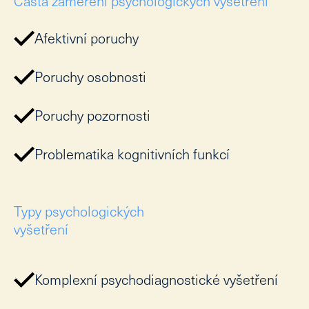
Častá zaměření psychologických vyšetření
lab
M
Afektivní poruchy
pro
Pe
Poruchy osobnosti
Vzd
Poruchy pozornosti
Un
vzd
Problematika kognitivních funkcí
Od
St
Ak
vzd
Typy psychologických
vyšetření
Př
veř
Pu
Komplexní psychodiagnostické vyšetření
Kar