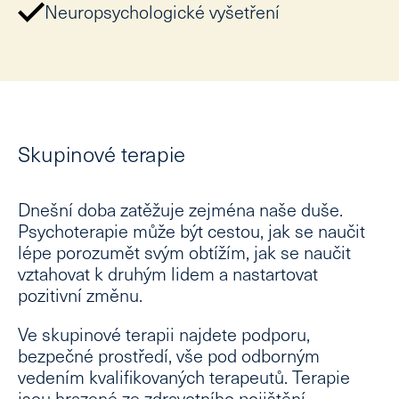
Ke 
Neuropsychologické vyšetření
Kon
CZ
EN
Skupinové terapie
Dnešní doba zatěžuje zejména naše duše.
Psychoterapie může být cestou, jak se naučit
lépe porozumět svým obtížím, jak se naučit
vztahovat k druhým lidem a nastartovat
pozitivní změnu.
Ve skupinové terapii najdete podporu,
bezpečné prostředí, vše pod odborným
vedením kvalifikovaných terapeutů. Terapie
jsou hrazené ze zdravotního pojištění.