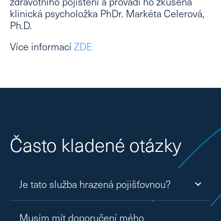
zdravotního pojištění a provádí ho zkušená
klinická psycholožka PhDr. Markéta Celerová,
Ph.D.
Více informací
ZDE
Často kladené otázky
Je tato služba hrazená pojišťovnou?
Ano, psychologické vyšetření je hrazeno z
Musím mít doporučení mého