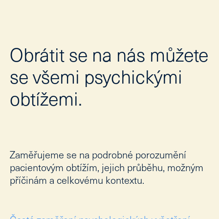
Lé
Lid
Obrátit se na nás můžete
Ne
Ps
se všemi psychickými
Ne
obtížemi.
Dě
Dě
Kl
psy
Po
Zaměřujeme se na podrobné porozumění
psy
kou
pacientovým obtížím, jejich průběhu, možným
příčinám a celkovému kontextu
.
Kl
Tý
stud
Zd