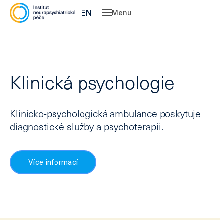
CZ
EN
Menu
Slu
O 
Ne
Klinická psychologie
Ps
Kl
psy
Klinicko-psychologická ambulance poskytuje
Dě
diagnostické služby
a
psychoterapii
.
spe
Po
psy
kou
Více informací
Pe
Ce
Vý
léč