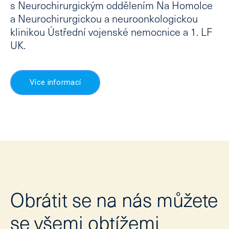
s Neurochirurgickým oddělením Na Homolce
Lé
a Neurochirurgickou a neuroonkologickou
klinikou Ústřední vojenské nemocnice a 1. LF
Lid
UK.
Ne
Ps
Ne
Více informací
Dě
Dě
Kl
psy
Po
psy
kou
Kl
Obrátit se na nás můžete
Tý
stud
se všemi obtížemi
Zd