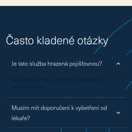
Ke 
Kon
CZ
EN
Často kladené otázky
Je tato služba hrazená pojišťovnou?
Ano, tato péče je hrazena zdravotními
pojišťovnami.
Musím mít doporučení k vyšetření od
lékaře?