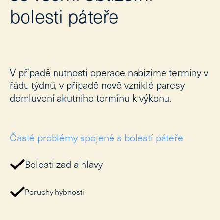
bolesti páteře
lab
M
pro
Pe
Vzd
V případě nutnosti operace nabízíme termíny v
řádu týdnů, v případě nově vzniklé paresy
Un
vzd
domluvení akutního termínu k výkonu.
Od
St
Časté problémy spojené s bolestí páteře
Ak
vzd
Bolesti zad a hlavy
Př
veř
Pu
Poruchy hybnosti
Kar