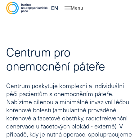
CZ
EN
Menu
Slu
O 
Ne
Centrum pro
Ps
onemocnění páteře
Kl
psy
Dě
spe
Centrum poskytuje komplexní a individuální
Po
péči pacientům s onemocněním páteře.
psy
Nabízíme cílenou a minimálně invazivní léčbu
kou
kořenové bolesti (ambulantně prováděné
Pe
kořenové a facetové obstřiky, radiofrekvenční
Ce
denervace u facetových blokád - externě). V
Vý
případě, kdy je nutná operace, spolupracujeme
léč