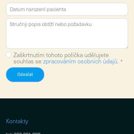
Zaškrtnutím tohoto políčka udělujete
souhlas se
zpracováním osobních údajů
.
*
Odeslat
Kontakty