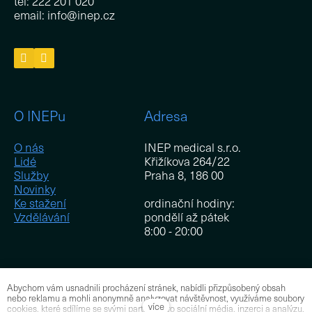
tel: 222 201 020
email: info@inep.cz
O INEPu
Adresa
O nás
INEP medical s.r.o.
Lidé
Křižíkova 264/22
Služby
Praha 8, 186 00
Novinky
Ke stažení
ordinační hodiny:
Vzdělávání
pondělí až pátek
8:00 - 20:00
Abychom vám usnadnili procházení stránek, nabídli přizpůsobený obsah
Pro zaměstnance
nebo reklamu a mohli anonymně analyzovat návštěvnost, využíváme soubory
více
cookies, které sdílíme se svými partnery pro sociální média, inzerci a analýzu.