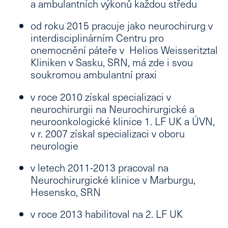
a ambulantních výkonů každou středu
od roku 2015 pracuje jako neurochirurg v
interdisciplinárním Centru pro
onemocnění páteře v Helios Weisseritztal
Kliniken v Sasku, SRN, má zde i svou
soukromou ambulantní praxi
v roce 2010 získal
specializaci v
neurochirurgii
na Neurochirurgické a
neuroonkologické klinice 1. LF UK a ÚVN,
v r. 2007 získal specializaci
v oboru
neurologie
v letech 2011-2013 pracoval na
Neurochirurgické klinice v Marburgu,
Hesensko, SRN
v roce 2013 habilitoval na 2. LF UK