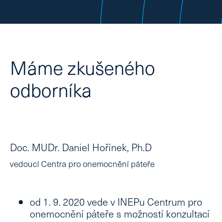
K objednání do této poradny není
požadováno doporučení od lékaře
(žádanka).
Máme zkušeného
odborníka
Doc. MUDr. Daniel Hořínek, Ph.D
vedoucí Centra pro onemocnění páteře
od 1. 9. 2020 vede v INEPu Centrum pro
onemocnění páteře s
možností konzultací