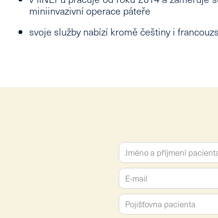
miniinvazivní operace páteře
svoje služby nabízí kromě češtiny i
francouz