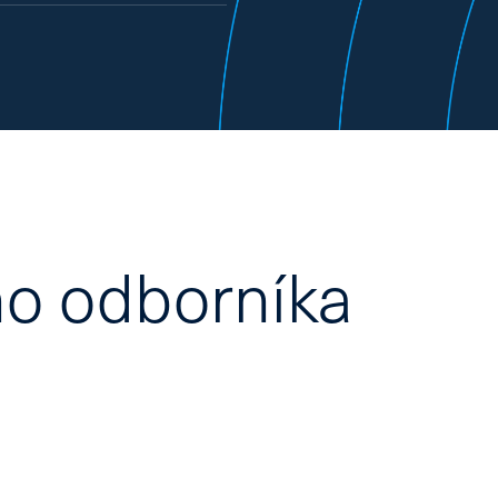
doporučení od lékaře
o odborníka