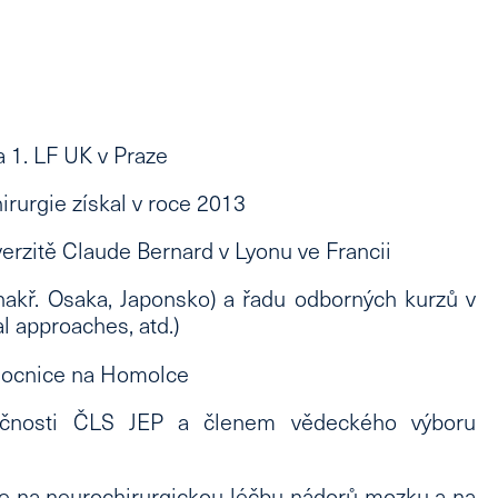
 1. LF UK v Praze
irurgie
získal v roce 2013
erzitě Claude Bernard v Lyonu ve Francii
nakř. Osaka, Japonsko) a řadu
odborných kurzů v
 approaches, atd.)
mocnice na Homolce
ečnosti ČLS JEP a členem vědeckého výboru
se na
neurochirurgickou léčbu nádorů mozku a na