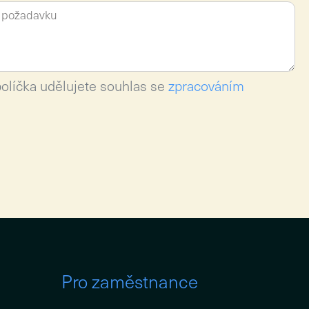
políčka udělujete souhlas se
zpracováním
Pro zaměstnance