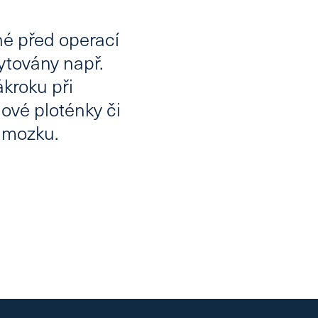
é před operací
ytovány např.
kroku při
ové ploténky či
h mozku.