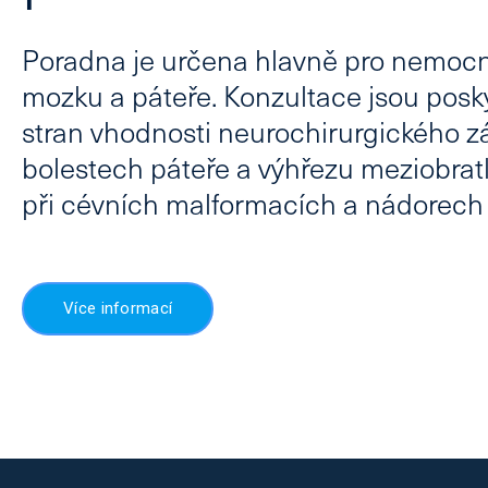
Poradna je určena hlavně pro nemocn
mozku a páteře. Konzultace jsou posk
stran vhodnosti neurochirurgického zá
bolestech páteře a výhřezu meziobratl
při cévních malformacích a nádorec
Více informací