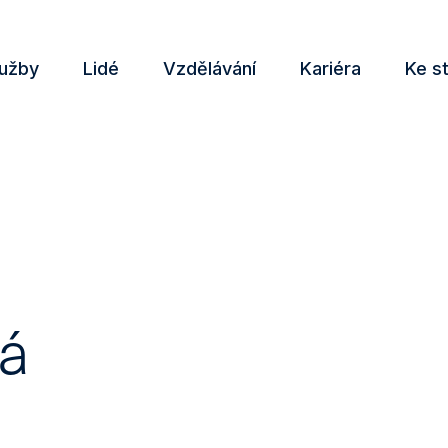
lužby
Lidé
Vzdělávání
Kariéra
Ke s
ká