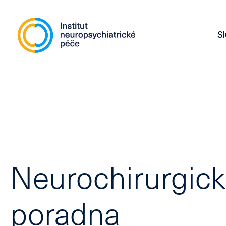
S
Neurochirurgic
poradna