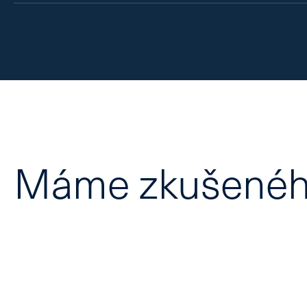
K objednání do této poradny není požadováno 
(žádanka).
Máme zkušenéh