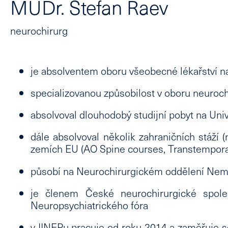
MUDr. Stefan Raev
neurochirurg
je absolventem oboru všeobecné lékařství na
specializovanou způsobilost v
oboru neuroch
absolvoval dlouhodobý studijní pobyt na
Univ
dále absolvoval několik
zahraničních stáží
(
zemích EU
(AO Spine courses, Transtemporal
působí na Neurochirurgickém oddělení Ne
je členem České neurochirurgické spol
Neuropsychiatrického fóra
v IINEPu pracuje od roku 2014 a zaměřuje 