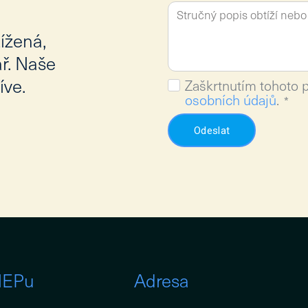
ížená,
ář. Naše
íve.
Zaškrtnutím tohoto 
osobních údajů
.
*
Odeslat
NEPu
Adresa