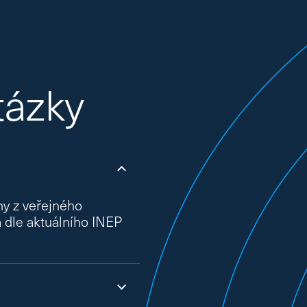
tázky
ny z veřejného
a dle aktuálního
INEP