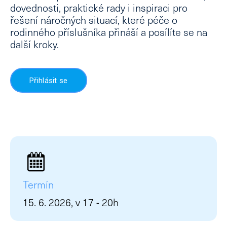
dovednosti, praktické rady i inspiraci pro
Lé
řešení náročných situací, které péče o
rodinného příslušníka přináší a posílíte se na
Lid
další kroky.
Ne
Ps
Ne
Přihlásit se
Dě
Dě
Kl
psy
Po
psy
kou
Termín
Kl
15. 6. 2026, v 17 - 20h
Tý
stud
Zd