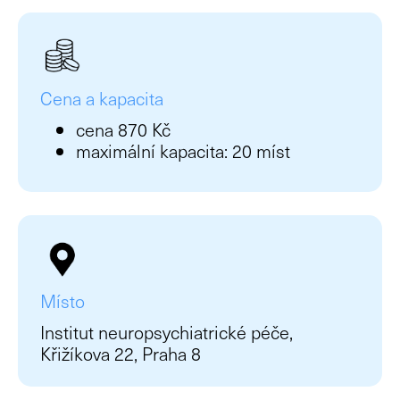
lab
M
pro
Pe
Cena a kapacita
Vzd
cena 870 Kč
maximální kapacita: 20 míst
Un
vzd
Od
St
Ak
vzd
Př
Místo
veř
Institut neuropsychiatrické péče,
Pu
Křižíkova 22, Praha 8
Kar