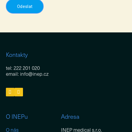
Odeslat
Kontakty
tel: 222 201 020
email: info@inep.cz
O INEPu
Adresa
O nás
INEP medical s.r.o.