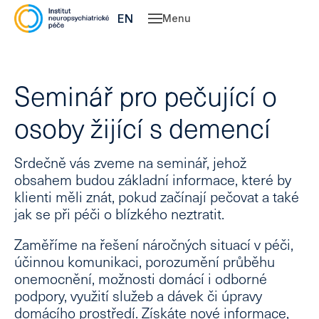
CZ
EN
Menu
Slu
O 
Seminář pro pečující o
Ne
osoby žijící s demencí
Ps
Kl
psy
Srdečně vás zveme na seminář, jehož
Dě
obsahem budou základní informace, které by
spe
klienti měli znát, pokud začínají pečovat a také
Po
jak se při péči o blízkého neztratit.
psy
kou
Zaměříme na řešení náročných situací v péči,
Pe
účinnou komunikaci, porozumění průběhu
onemocnění, možnosti domácí i odborné
Ce
podpory, využití služeb a dávek či úpravy
Vý
domácího prostředí. Získáte nové informace,
léč