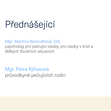
Ke 
Kon
Přednášející
CZ
EN
Mgr. Martina Bezoušková, DiS.
psycholog pro pečující osoby, pro osoby v krizi a
těžkých životních situacích
Mgr. Petra Kýhosová
průvodkyně pečujících rodin