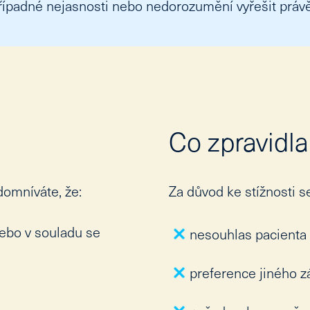
případné nejasnosti nebo nedorozumění vyřešit práv
Co zpravidla
domníváte, že:
Za důvod ke stížnosti s
ebo v souladu se
nesouhlas pacienta
preference jiného z