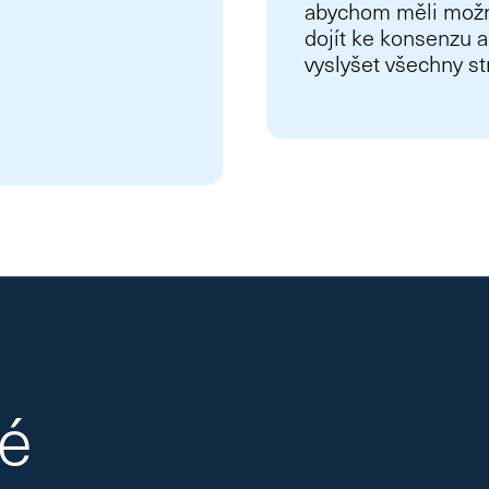
abychom měli mož
dojít ke konsenzu a
vyslyšet všechny st
né