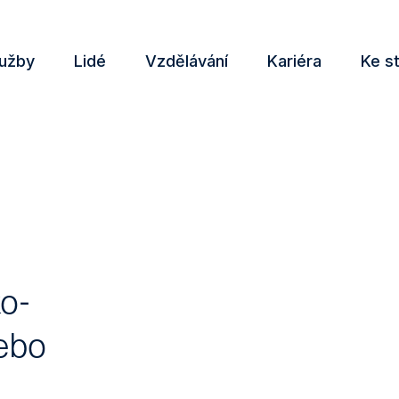
lužby
Lidé
Vzdělávání
Kariéra
Ke s
ko-
nebo