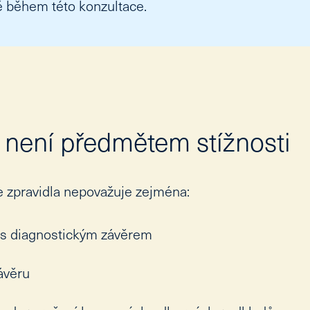
ě během této konzultace.
 není předmětem stížnosti
e zpravidla nepovažuje zejména:
 s diagnostickým závěrem
ávěru