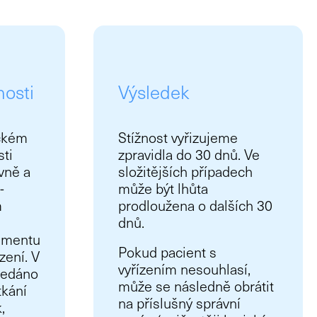
nosti
Výsledek
ckém
Stížnost vyřizujeme
sti
zpravidla do 30 dnů. Ve
vně a
složitějších případech
-
může být lhůta
m
prodloužena o dalších 30
dnů.
ementu
Pokud pacient s
zení. V
vyřízením nesouhlasí,
hledáno
může se následně obrátit
tkání
na příslušný správní
,