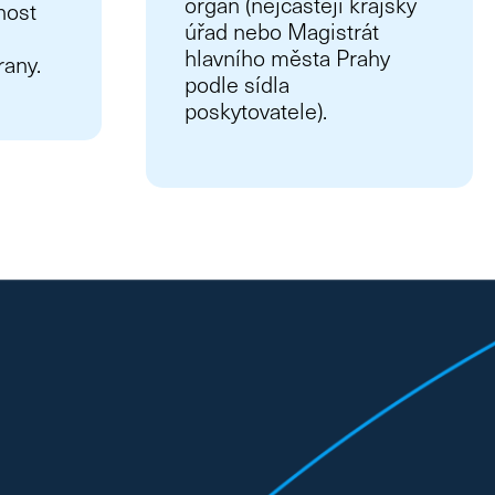
orgán (nejčastěji krajský
nost
úřad nebo Magistrát
hlavního města Prahy
rany.
podle sídla
poskytovatele).