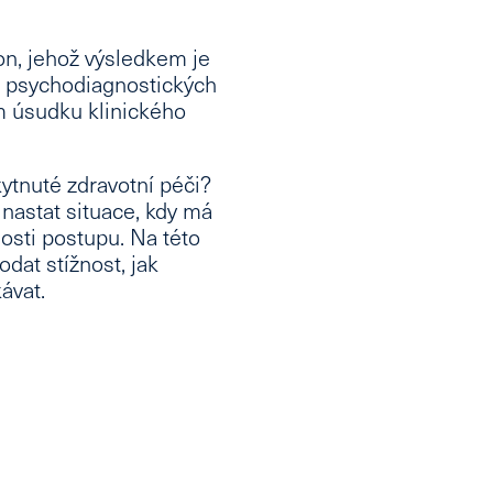
on, jehož výsledkem je
, psychodiagnostických
 úsudku klinického
tnuté zdravotní péči?
nastat situace, kdy má
sti postupu. Na této
dat stížnost, jak
ávat.