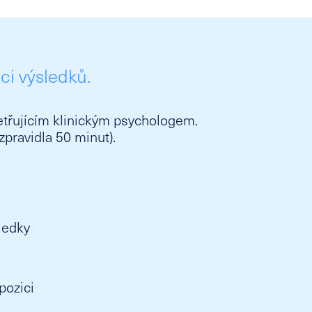
i výsledků.
etřujícím klinickým psychologem.
zpravidla 50 minut).
ledky
pozici