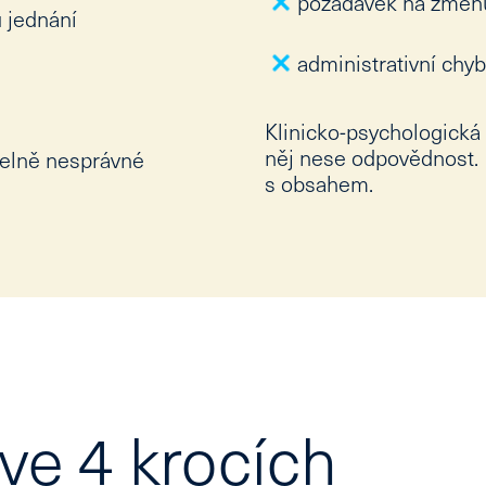
požadavek na změnu
 jednání
administrativní chyb
Klinicko-psychologická 
něj nese odpovědnost.
telně nesprávné
s obsahem.
 ve 4 krocích