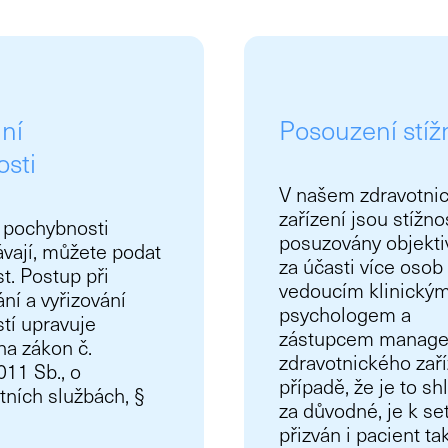
ní
Posouzení stíž
osti
V našem zdravotni
zařízení jsou stížno
 pochybnosti
posuzovány objekti
ávají, můžete podat
za účasti více osob 
st. Postup při
vedoucím klinický
ní a vyřizování
psychologem a
stí upravuje
zástupcem manag
a zákon č.
zdravotnického zaří
11 Sb., o
případě, že je to s
tních službách, §
za důvodné, je k se
.
přizván i pacient tak