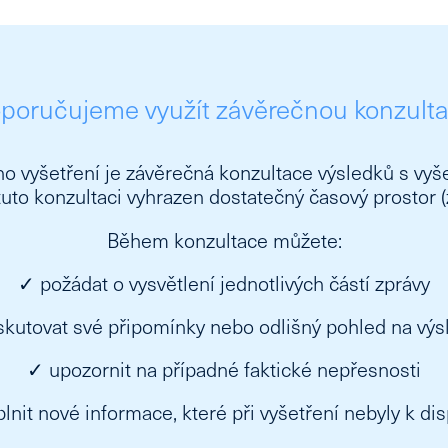
oporučujeme využít závěrečnou konzultac
ho vyšetření je závěrečná konzultace výsledků s vyš
uto konzultaci vyhrazen dostatečný časový prostor (
Během konzultace můžete:
✓ požádat o vysvětlení jednotlivých částí zprávy
skutovat své připomínky nebo odlišný pohled na výs
✓ upozornit na případné faktické nepřesnosti
lnit nové informace, které při vyšetření nebyly k dis