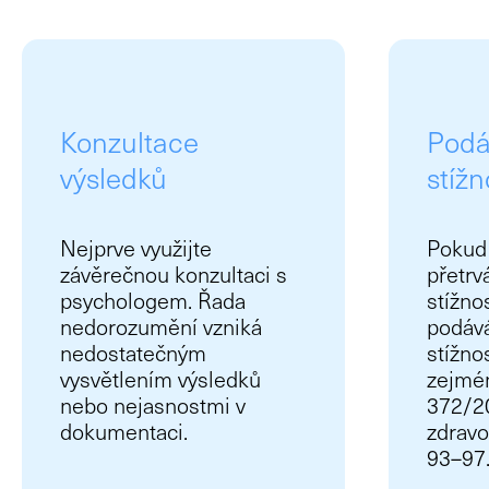
Konzultace
Podá
výsledků
stížn
Nejprve využijte
Pokud
závěrečnou konzultaci s
přetrv
psychologem. Řada
stížno
nedorozumění vzniká
podává
nedostatečným
stížno
vysvětlením výsledků
zejmén
nebo nejasnostmi v
372/20
dokumentaci.
zdravo
93–97