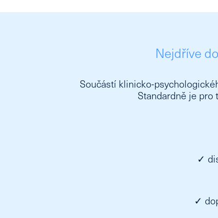
Nejdříve d
Součástí klinicko-psychologické
Standardně je pro t
✓ di
✓ dop