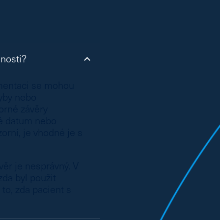
nosti?
umentaci se mohou
hyby nebo
borné závěry
né datum nebo
orní, je vhodné je s
ávěr je nesprávný. V
zda byl použit
to, zda pacient s