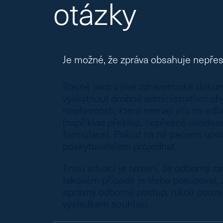
otázky
Je možné, že zpráva obsahuje nepřes
Stejně jako v jiné zdravotnické dok
vyskytnout drobné administrativní c
nepřesnosti, které nemají vliv na od
(například překlep, nepřesně uvede
formulace). Pokud na ně pacient upoz
poskytovatelem projednat.
Jinou situací je tvrzení, že odborný z
takovém případě je třeba posuzovat, 
správný odborný postup, nikoli pouze 
výsledkem souhlasí.