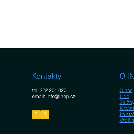
Kontakty
O I
tel: 222 201 020
O nás
email: info@inep.cz
Lidé
Služb
Novin
Ke sta
Vzdělá