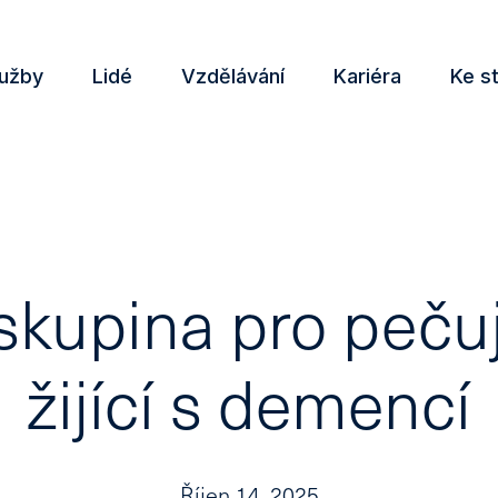
lužby
Lidé
Vzdělávání
Kariéra
Ke s
kupina pro pečuj
žijící s demencí
Říjen 14, 2025