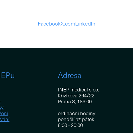
Facebook
X.com
LinkedIn
NEPu
Adresa
INEP medical s.r.o.
Křižíkova 264/22
y
Praha 8, 186 00
ky
žení
ordinační hodiny:
vání
pondělí až pátek
8:00 - 20:00