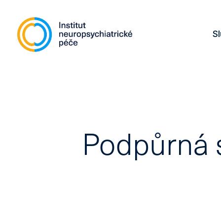
S
Podpůrná s