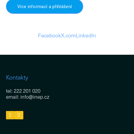
lab
Více informací a přihlášení
M
pro
Pe
Facebook
X.com
LinkedIn
Vzd
Un
vzd
Od
St
Kontakty
Ak
vzd
tel: 222 201 020
email: info@inep.cz
Př
veř
Pu
Kar