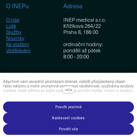
Ke 
O INEPu
Adresa
Kon
O nás
INEP medical s.r.o.
Lidé
Křižíkova 264/22
CZ
EN
Služby
Praha 8, 186 00
Novinky
Ke stažení
ordinační hodiny:
Vzdělávání
pondělí až pátek
8:00 - 20:00
Abychom vám usnadnili procházení stránek, nabídli přizpůsobený obsah
Pro zaměstnance
nebo reklamu a mohli anonymně analyzovat návštěvnost, využíváme soubory
více
cookies, které sdílíme se svými partnery pro sociální média, inzerci a analýzu.
Jejich nastavení upravíte odkazem "Nastavení cookies" a kdykoliv jej můžete
Přihlášení
změnit v patičce webu. Podrobnější informace najdete v našich
Zásadách
ochrany osobních údajů a používání souborů cookies.
Souhlasíte s
Povolit povinné
používáním cookies?
Přidejte se k nám
Nastavení cookies
Tento web běží na
solidpixels.
Povolit vše