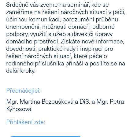
Srdečně vás zveme na seminář, kde se
Lé
zaměříme na řešení náročných situací v péči,
účinnou komunikaci, porozumění průběhu
Lid
onemocnění, možnosti domácí i odborné
Ne
podpory, využití služeb a dávek či úpravy
Ps
domácího prostředí. Získáte nové informace,
dovednosti, praktické rady i inspiraci pro
Ne
řešení náročných situací, které péče o
Dě
rodinného příslušníka přináší a posílíte se na
Dě
další kroky.
Kl
psy
Přednášející:
Po
psy
Mgr. Martina Bezoušková a DiS. a Mgr. Petra
kou
Kýhosová
Kl
Přihlášení zde:
Tý
stud
Zd