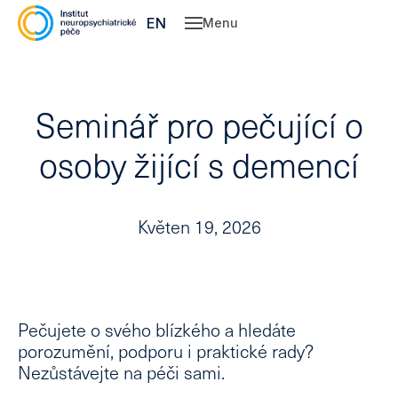
CZ
EN
Menu
Slu
O 
Seminář pro pečující o
Ne
Ps
osoby žijící s demencí
Kl
psy
Dě
Květen 19, 2026
spe
Po
psy
kou
Pe
Pečujete o svého blízkého a hledáte
Ce
porozumění, podporu i praktické rady?
Nezůstávejte na péči sami.
Vý
léč