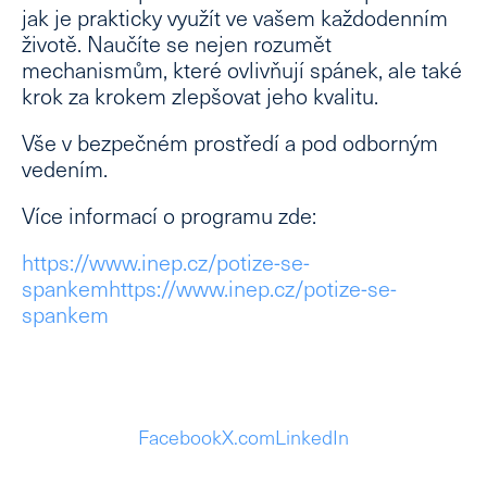
jak je prakticky využít ve vašem každodenním
Lé
životě. Naučíte se nejen rozumět
mechanismům, které ovlivňují spánek, ale také
Lid
krok za krokem zlepšovat jeho kvalitu.
Ne
Vše v bezpečném prostředí a pod odborným
Ps
vedením.
Ne
Dě
Více informací o programu zde:
Dě
https://www.inep.cz/potize-se-
Kl
spankem
https://www.inep.cz/potize-se-
psy
spankem
Po
psy
kou
Kl
Facebook
X.com
LinkedIn
Tý
stud
Zd