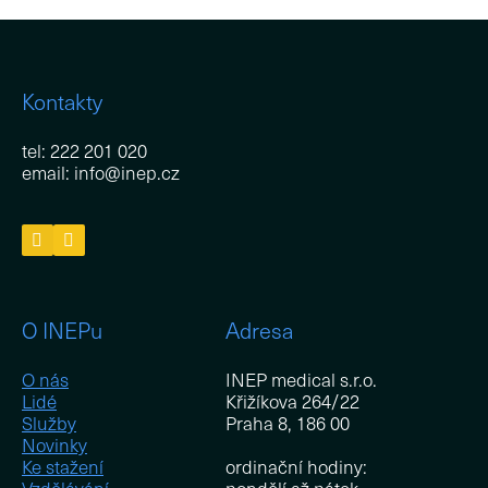
lab
M
pro
Kontakty
Pe
tel: 222 201 020
Vzd
email: info@inep.cz
Un
vzd
Od
St
Ak
vzd
O INEPu
Adresa
Př
O nás
INEP medical s.r.o.
veř
Lidé
Křižíkova 264/22
Pu
Služby
Praha 8, 186 00
Novinky
Kar
Ke stažení
ordinační hodiny: