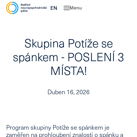
CZ
EN
Menu
Slu
O 
Skupina Potíže se
Ne
Ps
spánkem - POSLENÍ 3
Kl
MÍSTA!
psy
Dě
spe
Po
Duben 16, 2026
psy
kou
Pe
Ce
Program skupiny Potíže se spánkem je
Vý
zaměřen na prohloubení znalostí o spánku a
léč